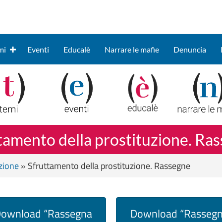
mi
Eventi
Educalè
Narrare le mafie
Denuncia
tamento della prostituzione. Ra
zione
»
Sfruttamento della prostituzione. Rassegne
ownload “Rassegna
Download “Rasseg