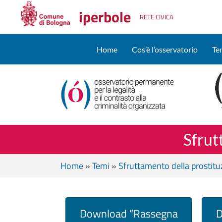
iperbole
RETE CIVICA
Home
Cos’è l’osservatorio
Te
Sfrut
Home
»
Temi
»
Sfruttamento della prostitu
Download “Rassegna
D