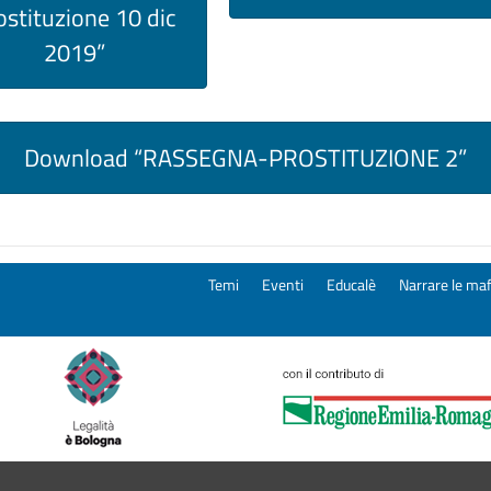
ostituzione 10 dic
2019”
Download “RASSEGNA-PROSTITUZIONE 2”
Temi
Eventi
Educalè
Narrare le maf