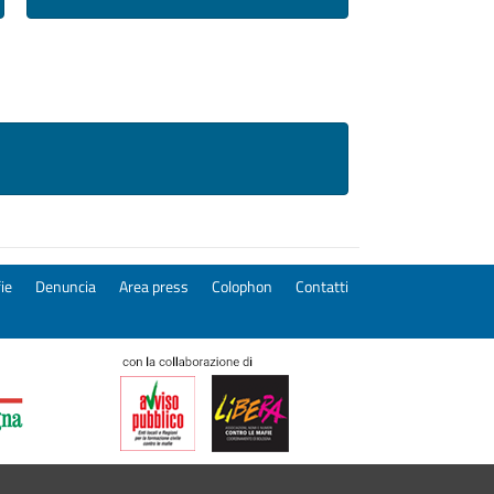
ie
Denuncia
Area press
Colophon
Contatti