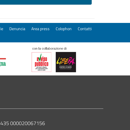
ie
Denuncia
Area press
Colophon
Contatti
 02435 000020067156