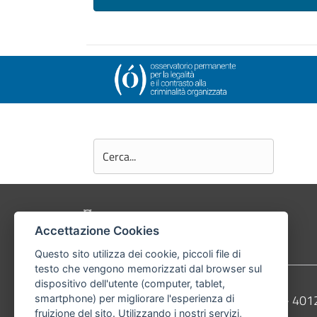
Pié di pagina di Comune di Bologna
Accettazione Cookies
Questo sito utilizza dei cookie, piccoli file di
testo che vengono memorizzati dal browser sul
dispositivo dell'utente (computer, tablet,
Contatti
Comune di Bologna, Piazza Maggiore, 6 - 4
smartphone) per migliorare l'esperienza di
fruizione del sito. Utilizzando i nostri servizi,