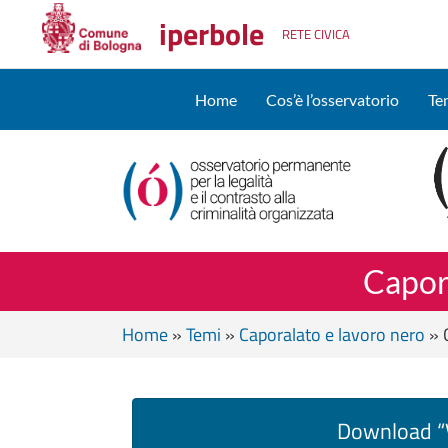
iperbole
RETE CIVICA
Home
Cos’è l’osservatorio
Te
Capora
Home
»
Temi
»
Caporalato e lavoro nero
»
Download “V