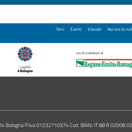
Temi
Eventi
Educalè
Narrare le maf
0124 Bologna P.Iva 01232710374 Cod. IBAN: IT 88 R 02008